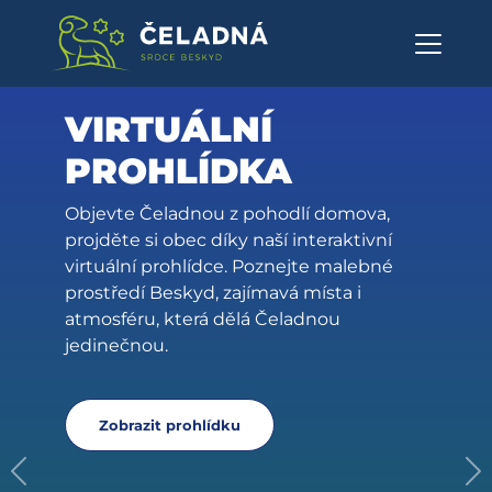
Obec Čeladná
Přeskočit na obsah
VIRTUÁLNÍ
PROHLÍDKA
Objevte Čeladnou z pohodlí domova,
projděte si obec díky naší interaktivní
virtuální prohlídce. Poznejte malebné
prostředí Beskyd, zajímavá místa i
atmosféru, která dělá Čeladnou
jedinečnou.
Zobrazit prohlídku
Předchozí
Da