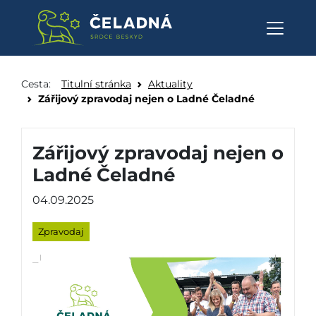
Zářijový zpravodaj nejen o La
Přeskočit na obsah
Cesta:
Titulní stránka
Aktuality
Zářijový zpravodaj nejen o Ladné Čeladné
Zářijový zpravodaj nejen o
Ladné Čeladné
04.09.2025
Zpravodaj