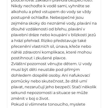
podceňovat základní pravidla bezpečnosti.
Nikdy nechoďte k vodě sami, vyhněte se
alkoholu a před vstupem do vody se vždy
postupně ochlaďte. Nebezpečné jsou
zejména skoky do neznámé vody, plavání na
dlouhé vzdálenosti od břehu, plavání v
plavební dráze nebo koupání v blízkosti jezů
a hrází přehrad. Riziko představuje také
přecenění vlastních sil, únava, křeče nebo
náhlé zdravotní komplikace, které mohou
postihnout i zkušené plavce.
Zvláštní pozornost věnujte dětem. U vody
musí být děti neustále pod přímým
dohledem dospělé osoby. Ani nafukovací
pomůcky nebo skutečnost, že dítě umí
plavat, nezaručují jeho bezpečí. Stačí několik
sekund nepozornosti a situace se může
změnit v boj o život.
Pokud si všimnete tonoucího, myslete