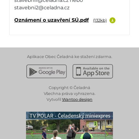
stavebni1@celadna.cz nebo
stavebni2@celadna.cz
Oznámení o uzavření SÚ.pdf
(132kb)
Aplikace Obec Čeladná ke stažení zdarma.
Stáhnout z Google Play
Stáhnout z Apple App 
Copyright © Čeladná
Všechna práva vyhrazena.
Vytvořil
Wantoo design