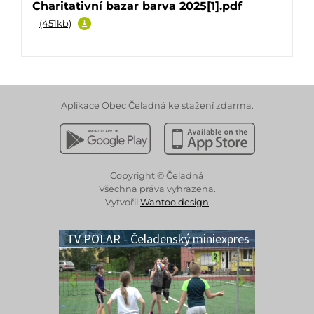
Charitativní bazar barva 2025[1].pdf
(451kb)
Aplikace Obec Čeladná ke stažení zdarma.
Stáhnout z Google Play
Stáhnout z Apple App 
Copyright © Čeladná
Všechna práva vyhrazena.
Vytvořil
Wantoo design