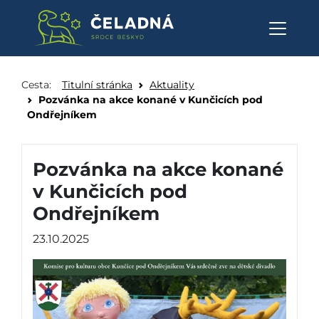
Pozvánka na akce konané v Ku
Přeskočit na obsah
Cesta:
Titulní stránka
Aktuality
Pozvánka na akce konané v Kunčicích pod
Ondřejníkem
Pozvánka na akce konané
v Kunčicích pod
Ondřejníkem
23.10.2025