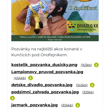
Pozvánky na nejbližší akce konané v
Kunčicích pod Ondřejníkem.
kostelik_pozvanka_dusicky.png
(163kb)
Lampionovy_pruvod_pozvanka.jpg
(454kb)
detske_divadlo_pozvanka.jpg
(345kb)
podzimni_zahrada_pozvanka.jpg
(329kb)
jarmark_pozvanka.jpg
(306kb)