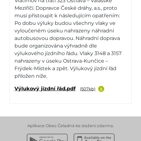
Vratimov na trati 323 Ostrava – Valašské
Meziříčí. Dopravce České dráhy, a.s., proto
musí přistoupit k následujícím opatřením:
Po dobu výluky budou všechny vlaky ve
vyloučeném úseku nahrazeny náhradní
autobusovou dopravou. Náhradní doprava
bude organizována výhradně dle
výlukového jízdního řádu. Vlaky 3148 a 3157
nahrazeny v úseku Ostrava-Kunčice –
Frýdek-Místek a zpět. Výlukový jízdní řád
přiložen níže.
Výlukový jízdní řád.pdf
(507kb)
Aplikace Obec Čeladná ke stažení zdarma.
Stáhnout z Google Play
Stáhnout z Apple App 