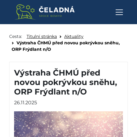
Výstraha ČHMÚ před novou pok
Přeskočit na obsah
Cesta:
Titulní stránka
Aktuality
Výstraha ČHMÚ před novou pokrývkou sněhu,
ORP Frýdlant n/O
Výstraha ČHMÚ před
novou pokrývkou sněhu,
ORP Frýdlant n/O
26.11.2025