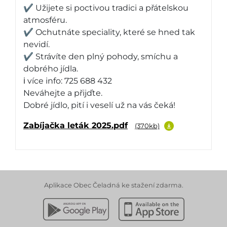
✔️ Užijete si poctivou tradici a přátelskou
atmosféru.
✔️ Ochutnáte speciality, které se hned tak
nevidí.
✔️ Strávíte den plný pohody, smíchu a
dobrého jídla.
ℹ️ více info: 725 688 432
Neváhejte a přijďte.
Dobré jídlo, pití i veselí už na vás čeká!
Zabíjačka leták 2025.pdf
(370kb)
Aplikace Obec Čeladná ke stažení zdarma.
Stáhnout z Google Play
Stáhnout z Apple App 