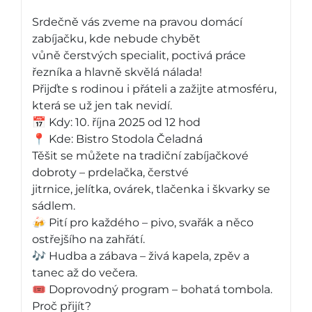
Srdečně vás zveme na pravou domácí
zabíjačku, kde nebude chybět
vůně čerstvých specialit, poctivá práce
řezníka a hlavně skvělá nálada!
Přijďte s rodinou i přáteli a zažijte atmosféru,
která se už jen tak nevidí.
📅 Kdy: 10. října 2025 od 12 hod
📍 Kde: Bistro Stodola Čeladná
Těšit se můžete na tradiční zabíjačkové
dobroty – prdelačka, čerstvé
jitrnice, jelítka, ovárek, tlačenka i škvarky se
sádlem.
🍻 Pití pro každého – pivo, svařák a něco
ostřejšího na zahřátí.
🎶 Hudba a zábava – živá kapela, zpěv a
tanec až do večera.
🎟️ Doprovodný program – bohatá tombola.
Proč přijít?