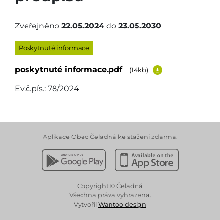
Zveřejněno
22.05.2024
do
23.05.2030
Poskytnuté informace
poskytnuté informace.pdf
(14kb)
Ev.č.pís.: 78/2024
Aplikace Obec Čeladná ke stažení zdarma.
Stáhnout z Google Play
Stáhnout z Apple App 
Copyright © Čeladná
Všechna práva vyhrazena.
Vytvořil
Wantoo design