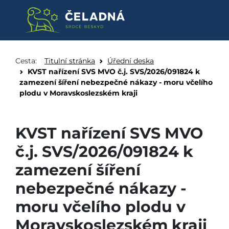
KVST nařízení SVS MVO č.j. SV
Přeskočit na obsah
Cesta:
Titulní stránka
Úřední deska
KVST nařízení SVS MVO č.j. SVS/2026/091824 k
zamezení šíření nebezpečné nákazy - moru včelího
plodu v Moravskoslezském kraji
KVST nařízení SVS MVO
č.j. SVS/2026/091824 k
zamezení šíření
nebezpečné nákazy -
moru včelího plodu v
Moravskoslezském kraji