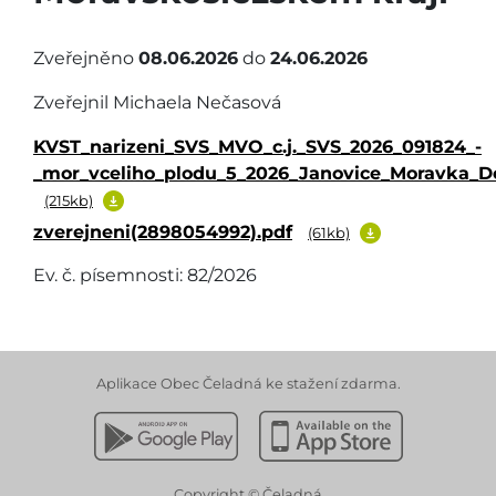
Zveřejněno
08.06.2026
do
24.06.2026
Zveřejnil Michaela Nečasová
KVST_narizeni_SVS_MVO_c.j._SVS_2026_091824_-
_mor_vceliho_plodu_5_2026_Janovice_Moravka_D
(215kb)
zverejneni(2898054992).pdf
(61kb)
Ev. č. písemnosti: 82/2026
Aplikace Obec Čeladná ke stažení zdarma.
Stáhnout z Google Play
Stáhnout z Apple App 
Copyright © Čeladná