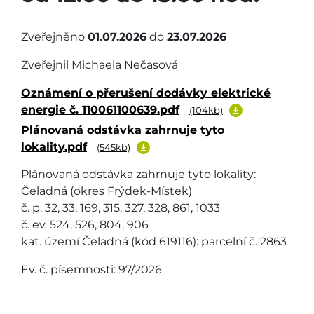
Zveřejněno
01.07.2026
do
23.07.2026
Zveřejnil Michaela Nečasová
Oznámení o přerušení dodávky elektrické
energie č. 110061100639.pdf
(104kb)
Plánovaná odstávka zahrnuje tyto
lokality.pdf
(545kb)
Plánovaná odstávka zahrnuje tyto lokality:
Čeladná (okres Frýdek-Místek)
č. p. 32, 33, 169, 315, 327, 328, 861, 1033
č. ev. 524, 526, 804, 906
kat. území Čeladná (kód 619116): parcelní č. 2863
Ev. č. písemnosti: 97/2026