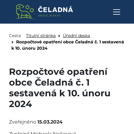
Rozpočtové opatření obce Čelad
Přeskočit na obsah
Cesta:
Titulní stránka
Úřední deska
Rozpočtové opatření obce Čeladná č. 1 sestavená
k 10. únoru 2024
Rozpočtové opatření
obce Čeladná č. 1
sestavená k 10. únoru
2024
Zveřejněno
15.03.2024
Zveřejnil Michaela Nečasová