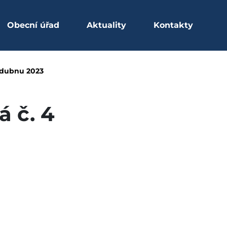
Obecní úřad
Aktuality
Kontakty
avená k 20. dubnu 2023
. dubnu 2023
 č. 4