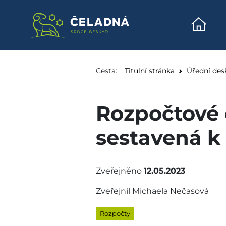
Úvodn
Rozpočtové opatření o
Přeskočit na obsah
Cesta:
Titulní stránka
Úřední des
Rozpočtové 
sestavená k
Zveřejněno
12.05.2023
Zveřejnil Michaela Nečasová
Rozpočty