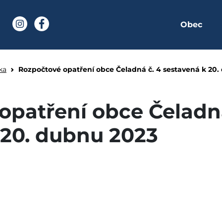
Obec
í stránka
Instagram
Facebook
bce Čeladná č. 4 sest
ka
Rozpočtové opatření obce Čeladná č. 4 sestavená k 20
opatření obce Čeladná
 20. dubnu 2023