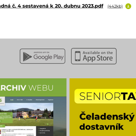
dná č. 4 sestavená k 20. dubnu 2023.pdf
(442kb)
Stáhnout z Google Play
Stáhnout z Apple App