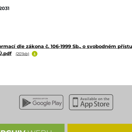
2031
formací dle zákona č. 106-1999 Sb., o svobodném přís
Ú.pdf
(201kb)
Stáhnout z Google Play
Stáhnout z Apple App