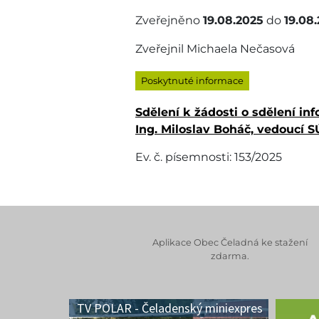
Zveřejněno
19.08.2025
do
19.08.
Zveřejnil Michaela Nečasová
Poskytnuté informace
Sdělení k žádosti o sdělení in
Ing. Miloslav Boháč, vedoucí S
Ev. č. písemnosti: 153/2025
Aplikace Obec Čeladná ke stažení
zdarma.