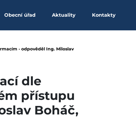
Obecní úřad
Aktuality
Kontakty
kona č. 106/1999 Sb., 
ormacím - odpověděl Ing. Miloslav
ací dle
ném přístupu
loslav Boháč,