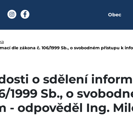
Obec
í stránka
Instagram
Facebook
ělení informací dle zá
ka
ormací dle zákona č. 106/1999 Sb., o svobodném přístupu k inf
dosti o sdělení inform
06/1999 Sb., o svobod
 - odpověděl Ing. Mi