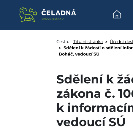
Úvodn
Sdělení k žádosti o sd
Přeskočit na obsah
Cesta:
Titulní stránka
Úřední des
Sdělení k žádosti o sdělení inf
Boháč, vedoucí SÚ
Sdělení k žá
zákona č. 1
k informacím
vedoucí SÚ