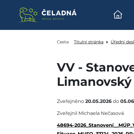
Úvodn
VV - Stanovení místn
Přeskočit na obsah
Cesta:
Titulní stránka
Úřední des
VV - Stanov
Limanovský 
Zveřejněno
20.05.2026
do
05.06
Zveřejnil Michaela Nečasová
48694-2026_Stanovení__MÚP_
Situace_MUFO_37124_2026_RRA