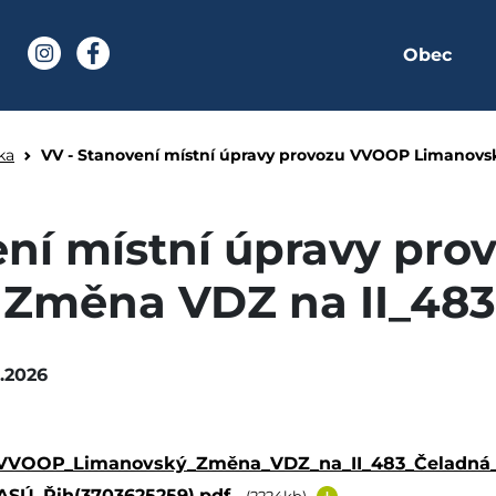
Obec
í stránka
Instagram
Facebook
í úpravy provozu VVOO
ka
VV - Stanovení místní úpravy provozu VVOOP Limanovs
ení místní úpravy pr
Změna VDZ na II_483
.2026
VVOOP_Limanovský_Změna_VDZ_na_II_483_Čeladná_si
SÚ_Řih(3703625259).pdf