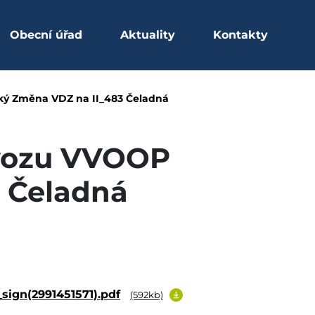
Obecní úřad
Aktuality
Kontakty
P Limanovský Změna V
ký Změna VDZ na II_483 Čeladná
ovozu VVOOP
 Čeladná
gn(2991451571).pdf
(592kb)