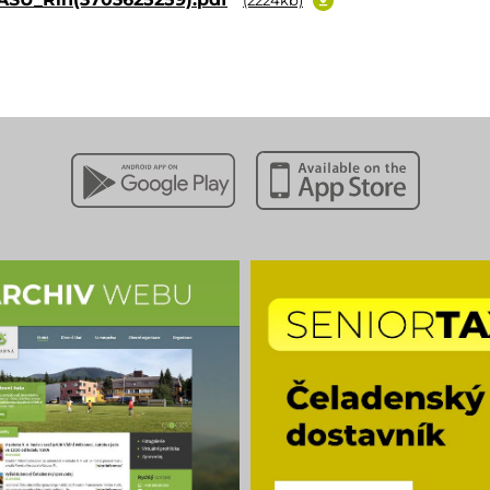
(2224kb)
Stáhnout z Google Play
Stáhnout z Apple App