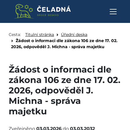
Žádost o informaci dle zákona 
Přeskočit na obsah
Cesta:
Titulní stránka
Úřední deska
Žádost o informaci dle zákona 106 ze dne 17. 02.
2026, odpověděl J. Michna - správa majetku
Žádost o informaci dle
zákona 106 ze dne 17. 02.
2026, odpověděl J.
Michna - správa
majetku
Zveřejněno
03.03.2026
do
03.03.2032