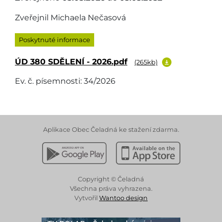
Zveřejnil Michaela Nečasová
Poskytnuté informace
ÚD 380 SDĚLENÍ - 2026.pdf
(265kb)
Ev. č. písemnosti: 34/2026
Aplikace Obec Čeladná ke stažení zdarma.
Stáhnout z Google Play
Stáhnout z Apple App 
Copyright © Čeladná
Všechna práva vyhrazena.
Vytvořil
Wantoo design