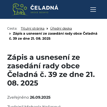
Zápis a usnesení ze zasedání ra
Přeskočit na obsah
Cesta:
Titulní stránka
Úřední deska
Zápis a usnesení ze zasedání rady obce Čeladná
č. 39 ze dne 21. 08. 2025
Zápis a usnesení ze
zasedání rady obce
Čeladná č. 39 ze dne 21.
08. 2025
Zveřejněno
26.09.2025
Zveřejnil Michaela Nečasová