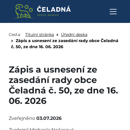
Zápis a usnesení ze zasedání ra
Přeskočit na obsah
Cesta:
Titulní stránka
Úřední deska
Zápis a usnesení ze zasedání rady obce Čeladná
č. 50, ze dne 16. 06. 2026
Zápis a usnesení ze
zasedání rady obce
Čeladná č. 50, ze dne 16.
06. 2026
Zveřejněno
03.07.2026
Zveřejnil Michaela Nečasová