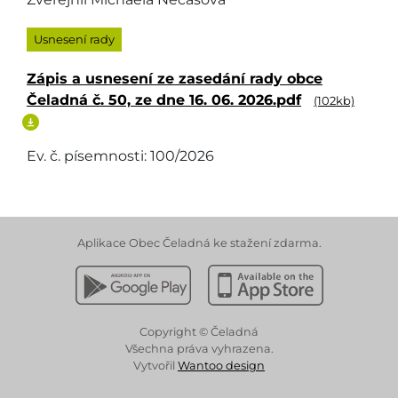
Usnesení rady
Zápis a usnesení ze zasedání rady obce
Čeladná č. 50, ze dne 16. 06. 2026.pdf
(102kb)
Ev. č. písemnosti: 100/2026
Aplikace Obec Čeladná ke stažení zdarma.
Stáhnout z Google Play
Stáhnout z Apple App 
Copyright © Čeladná
Všechna práva vyhrazena.
Vytvořil
Wantoo design