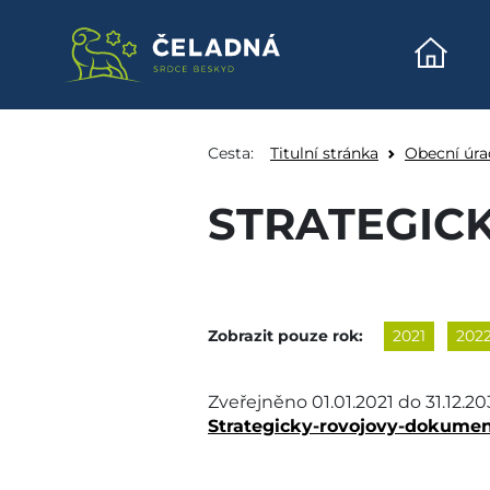
Úvodn
Strategické dokument
Přeskočit na obsah
Cesta:
Titulní stránka
Obecní úra
STRATEGIC
Zobrazit pouze rok:
2021
202
Zveřejněno
01.01.2021
do
31.12.2
Strategicky-rovojovy-dokumen