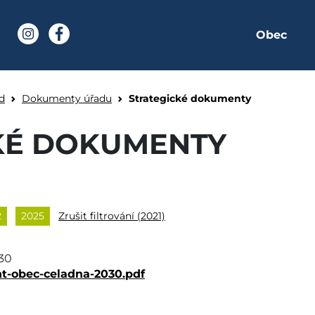
Obec
í stránka
Instagram
Facebook
y - Obec Čeladná
d
Dokumenty úřadu
Strategické dokumenty
KÉ DOKUMENTY
2
2025
Zrušit filtrování (2021)
030
t-obec-celadna-2030.pdf