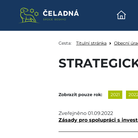
Úvodn
Strategické dokument
Přeskočit na obsah
Cesta:
Titulní stránka
Obecní úra
STRATEGIC
Zobrazit pouze rok:
2021
202
Zveřejněno
01.09.2022
Zásady pro spolupráci s inves