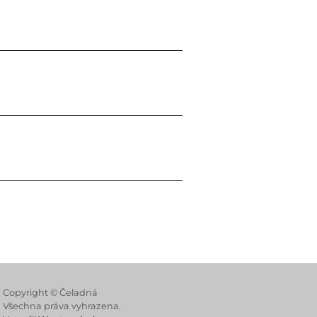
 Store
Copyright © Čeladná
Všechna práva vyhrazena.