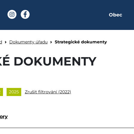
Obec
í stránka
Instagram
Facebook
y - Obec Čeladná
d
Dokumenty úřadu
Strategické dokumenty
KÉ DOKUMENTY
2
2025
Zrušit filtrování (2022)
tory