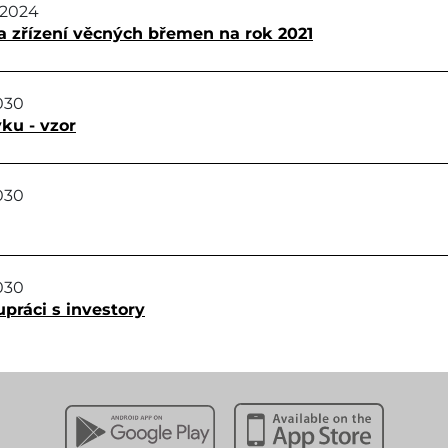
.2024
a zřízení věcných břemen na rok 2021
030
ku - vzor
030
030
práci s investory
Stáhnout z Google Play
Stáhnout z Apple App