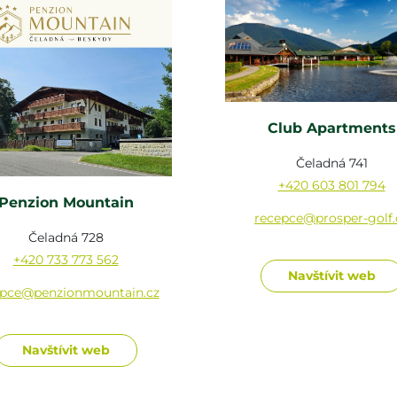
Club Apartments
Čeladná 741
+420 603 801 794
Penzion Mountain
recepce@prosper-golf.
Čeladná 728
+420 733 773 562
Navštívit web
epce@penzionmountain.cz
Navštívit web