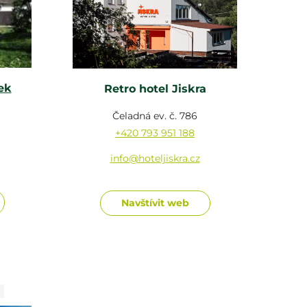
ek
Retro hotel Jiskra
Čeladná ev. č. 786
+420 793 951 188
info@hoteljiskra.cz
Navštívit web