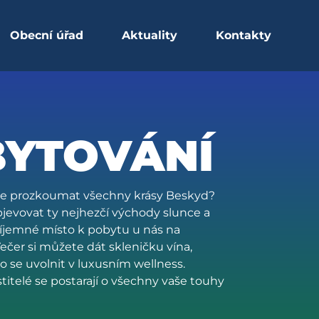
Obecní úřad
Aktuality
Kontakty
BYTOVÁNÍ
ste prozkoumat všechny krásy Beskyd?
bjevovat ty nejhezčí východy slunce a
říjemné místo k pobytu u nás na
ečer si můžete dát skleničku vína,
o se uvolnit v luxusním wellness.
titelé se postarají o všechny vaše touhy