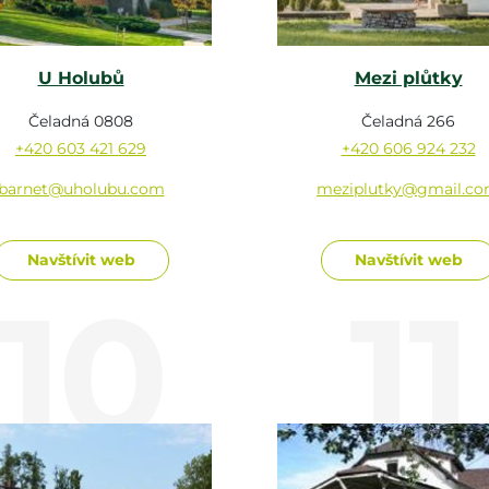
U Holubů
Mezi plůtky
Čeladná 0808
Čeladná 266
+420 603 421 629
+420 606 924 232
barnet@uholubu.com
meziplutky@gmail.c
Navštívit web
Navštívit web