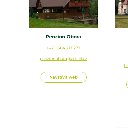
Penzion Obora
+420 604 217 277
penzionobora@email.cz
h
Navštívit web