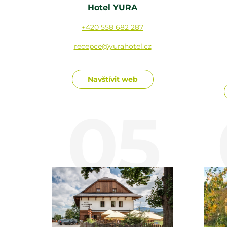
Hotel YURA
+420 558 682 287
recepce@yurahotel.cz
Navštívit web