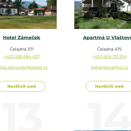
Hotel Zámeček
Apartmá U Vlaštov
Čeladná 371
Čeladná 475
+420 558 684 437
+420 604 175 514
otel.zamecek@applet.cz
jkahankova@iol.cz
Navštívit web
Navštívit web