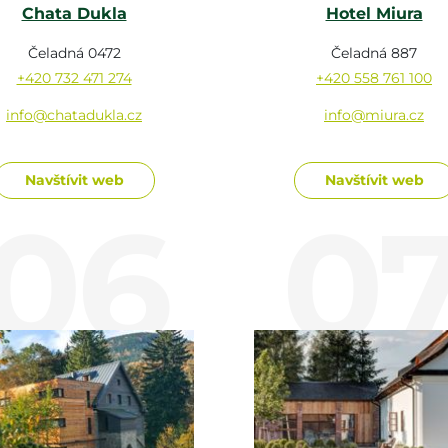
Chata Dukla
Hotel Miura
Čeladná 0472
Čeladná 887
+420 732 471 274
+420 558 761 100
info@chatadukla.cz
info@miura.cz
Navštívit web
Navštívit web