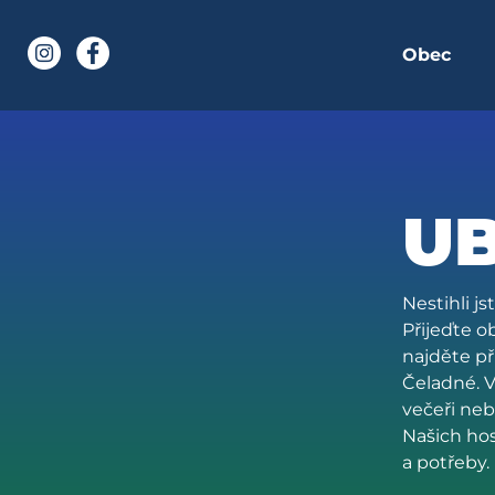
Obec
í stránka
Instagram
Facebook
adná
U
Nestihli j
Přijeďte o
najděte p
Čeladné. V
večeři neb
Našich hos
a potřeby.