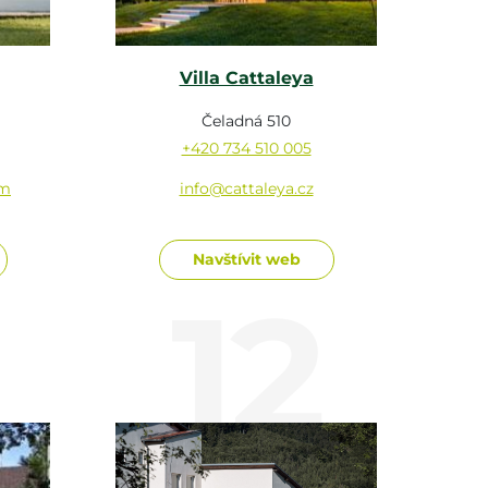
Villa Cattaleya
Čeladná 510
+420 734 510 005
om
info@cattaleya.cz
Navštívit web