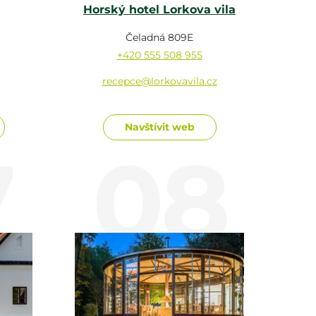
Horský hotel Lorkova vila
Čeladná 809E
+420 555 508 955
recepce@lorkovavila.cz
Navštívit web