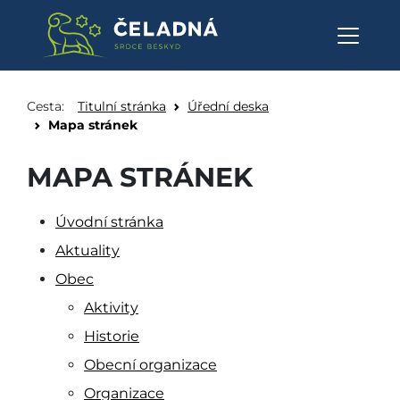
Mapa stránek - Obec Čeladná
Přeskočit na obsah
Cesta:
Titulní stránka
Úřední deska
Mapa stránek
MAPA STRÁNEK
Úvodní stránka
Aktuality
Obec
Aktivity
Historie
Obecní organizace
Organizace