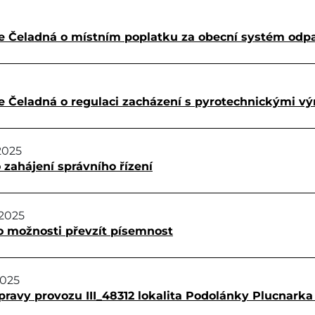
e Čeladná o místním poplatku za obecní systém odp
 Čeladná o regulaci zacházení s pyrotechnickými v
2025
 zahájení správního řízení
.2025
o možnosti převzít písemnost
2025
pravy provozu III_48312 lokalita Podolánky Plucnark