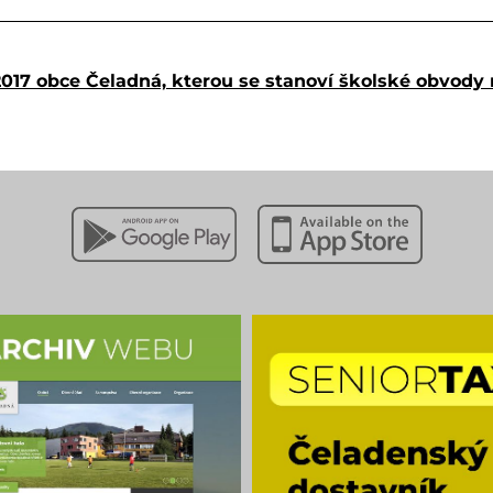
017 obce Čeladná, kterou se stanoví školské obvody
Stáhnout z Google Play
Stáhnout z Apple App