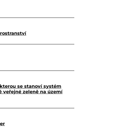
rostranství
 kterou se stanoví systém
 veřejné zeleně na území
er