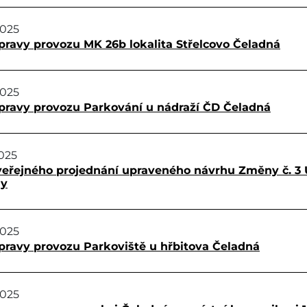
2025
pravy provozu MK 26b lokalita Střelcovo Čeladná
2025
úpravy provozu Parkování u nádraží ČD Čeladná
2025
eřejného projednání upraveného návrhu Změny č. 3 
hy
2025
pravy provozu Parkoviště u hřbitova Čeladná
2025