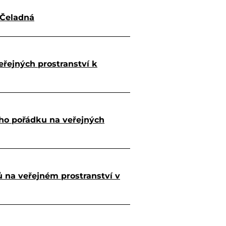
 Čeladná
eřejných prostranství k
ého pořádku na veřejných
 na veřejném prostranství v