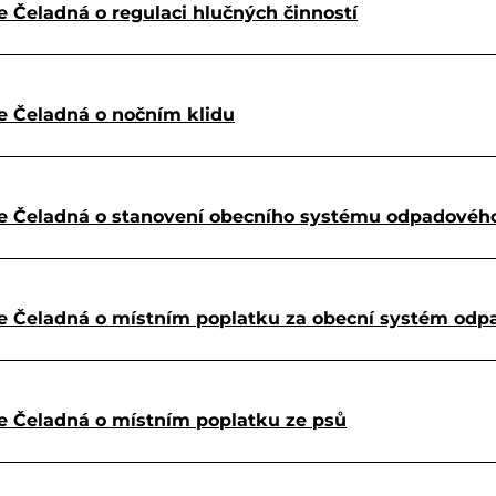
 Čeladná o regulaci hlučných činností
e Čeladná o nočním klidu
e Čeladná o stanovení obecního systému odpadového
e Čeladná o místním poplatku za obecní systém odp
 Čeladná o místním poplatku ze psů