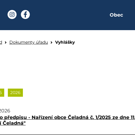
Obec
í stránka
Instagram
Facebook
dná
d
Dokumenty úřadu
Vyhlášky
5
2026
2026
 předpisu - Nařízení obce Čeladná č. 1/2025 ze dne 11
í Čeladná"