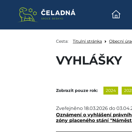
Úvodn
Vyhlášky - Obec Čela
Přeskočit na obsah
Cesta:
Titulní stránka
Obecní úra
VYHLÁŠKY
Zobrazit pouze rok:
2024
202
Zveřejněno
18.03.2026
do
03.04.
Oznámení o vyhlášení právního
zóny placeného stání "Náměst