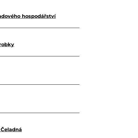
adového hospodářství
ýrobky
a Čeladná