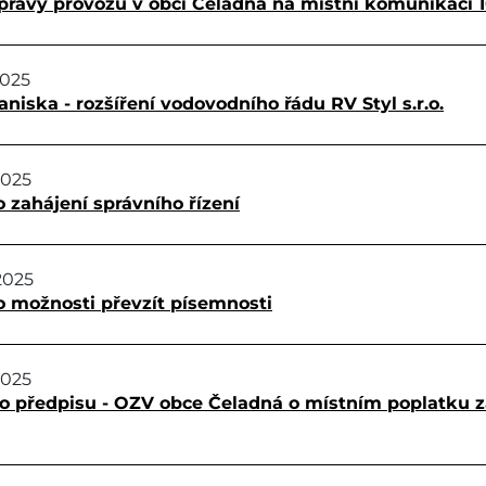
pravy provozu v obci Čeladná na místní komunikaci 
2025
aniska - rozšíření vodovodního řádu RV Styl s.r.o.
2025
 zahájení správního řízení
2025
o možnosti převzít písemnosti
2025
o předpisu - OZV obce Čeladná o místním poplatku 