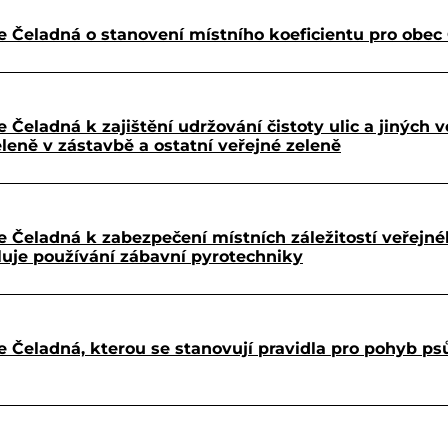
 Čeladná o stanovení místního koeficientu pro obec
eladná k zajištění udržování čistoty ulic a jiných v
eleně v zástavbě a ostatní veřejné zeleně
 Čeladná k zabezpečení místních záležitostí veřejn
uluje používání zábavní pyrotechniky
Čeladná, kterou se stanovují pravidla pro pohyb psů