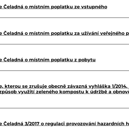
e Čeladná o místním poplatku ze vstupného
 Čeladná o místním poplatku za užívání veřejného p
e Čeladná o místním poplatku z pobytu
 kterou se zrušuje obecně závazná vyhláška 1/2014,
působ využití zeleného kompostu k údržbě a obnově
 Čeladná 3/2017 o regulaci provozování hazardních h