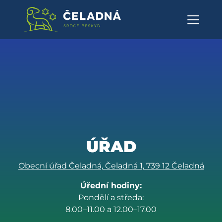
Obecní úřad - Obec Čeladná
Přeskočit na obsah
ÚŘAD
Obecní úřad Čeladná, Čeladná 1, 739 12 Čeladná
Úřední hodiny:
Pondělí a středa:
8.00–11.00 a 12.00–17.00