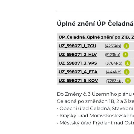
Úplné znění ÚP Čeladná 
ÚP_Čeladná_úplné znění po Z1B, Z
UZ_598071_1_ZCU
(4253kb)
UZ_598071_2_HLV
(5123kb)
UZ_598071_3_VPS
(3764kb)
UZ_598071_4_ETA
(444kb)
UZ_598071_5_KOV
(7263kb)
Do Změny č. 3 Územního plánu Če
Čeladná po změnách 1B, 2 a 3 lz
• Obecní úřad Čeladná, Stavební ú
• Krajský úřad Moravskoslezského 
• Městský úřad Frýdlant nad Ostra