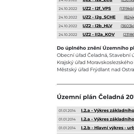
UZ2 - I2f_VPS
(1319kb
24.10.2022
UZ2 - I2g_SCHE
(824
24.10.2022
UZ2 - I2b_HLV
(3603k
24.10.2022
UZ2 - II2a_KOV
(2318
24.10.2022
Do úplného znění Územního pl
Obecní úřad Čeladná, Stavební úř
Krajský úřad Moravskoslezského k
Městský úřad Frýdlant nad Ostrav
Územní plán Čeladná 20
I.2.a - Výkres základníh
01.01.2014
I.2.a - Výkres základníh
01.01.2014
I.2.b - Hlavní výkres - 
01.01.2014