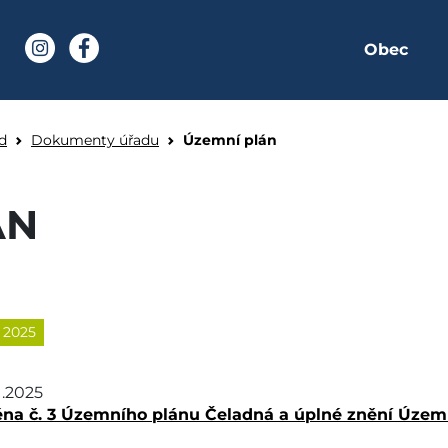
Obec
í stránka
Instagram
Facebook
eladná
d
Dokumenty úřadu
Územní plán
ÁN
2025
11.2025
 č. 3 Územního plánu Čeladná a úplné znění Územn