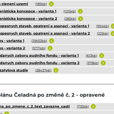
o cleneni uzemi
(189kb)
anisticka koncepce - varianta 1
(1215kb)
banisticka koncepce - varianta 2
(285kb)
ospesnych staveb, opatreni a asanaci - varianta 1
(994kb)
rospesnych staveb, opatreni a asanaci - varianta 2
(225kb)
s - varianta 1
(29653kb)
es - varianta 2
(5771kb)
ladanych zaboru pudniho fondu - varianta 1
(613kb)
ladanych zaboru pudniho fondu - varianta 2
(378kb)
ozptylova studie
(28437kb)
lánu Čeladná po změně č. 2 - opravené
na_po_zmene_c_2_text_zavazne_casti
(735kb)
b)