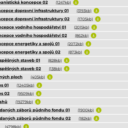
urbanistická koncepce 02
(1247kb)
oncepce dopravní infrastruktury 01
(3193kb)
koncepce dopravní infrastruktury 02
(1705kb)
koncepce vodního hospodářství 01
(2015kb)
koncepce vodního hospodářství 02
(862kb)
koncepce energetiky a spojů 01
(2072kb)
koncepce energetiky a spojů 02
(873kb)
rospěšných staveb 01
(828kb)
rospěšných staveb 02
(138kb)
ných ploch
(405kb)
es 01
(12405kb)
es 02
(9509kb)
tahů
(19279kb)
ládaných záborů půdního fondu 01
(1900kb)
kládaných záborů půdního fondu 02
(182kb)
(4798kb)