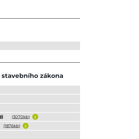
0 stavebního zákona
di
(3070kb)
(1876kb)