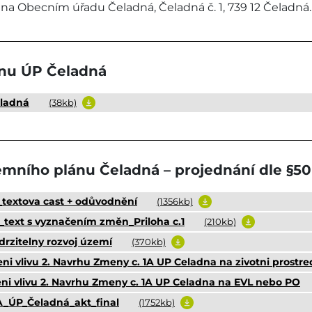
t na Obecním úřadu Čeladná, Čeladná č. 1, 739 12 Čeladná.
ěnu ÚP Čeladná
ladná
(38kb)
emního plánu Čeladná – projednání dle §5
h_textova cast + odůvodnění
(1356kb)
h_text s vyznačením změn_Priloha c.1
(210kb)
drzitelny rozvoj území
(370kb)
ni vlivu 2. Navrhu Zmeny c. 1A UP Celadna na zivotni prostre
eni vlivu 2. Navrhu Zmeny c. 1A UP Celadna na EVL nebo PO
_ÚP_Čeladná_akt_final
(1752kb)