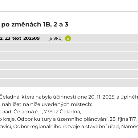
po změnách 1B, 2 a 3
2, Z3_text_202509
(619kb)
ladná, která nabyla účinnosti dne 20. 11. 2025, a úpln
e nahlížet na níže uvedených místech:
řad, Čeladná č. 1, 739 12 Čeladná,
kraje, Odbor kultury a územního plánování, 28. října 117, 
vicí, Odbor regionálního rozvoje a stavební úřad, Náměstí