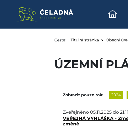
Úvodn
Územní plán - Obec Č
Přeskočit na obsah
Cesta:
Titulní stránka
Obecní úra
ÚZEMNÍ PL
Zobrazit pouze rok:
2024
Zveřejněno
05.11.2025
do
21.
VEŘEJNÁ VYHLÁŠKA - Změna
změně