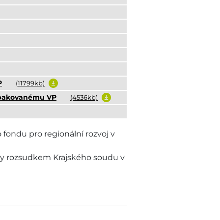
P
(11799kb)
 opakovanému VP
(4536kb)
fondu pro regionální rozvoj v
eny rozsudkem Krajského soudu v