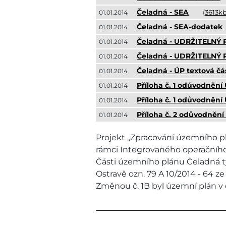
Čeladná - SEA
(3613kb
01.01.2014
Čeladná - SEA-dodatek
01.01.2014
Čeladná - UDRŽITELNÝ
01.01.2014
Čeladná - UDRŽITELNÝ
01.01.2014
Čeladná - ÚP textová čá
01.01.2014
Příloha č. 1 odůvodnění
01.01.2014
Příloha č. 1 odůvodněn
01.01.2014
Příloha č. 2 odůvodněn
01.01.2014
Projekt „Zpracování územního pl
rámci Integrovaného operačníh
Části územního plánu Čeladná tý
Ostravě ozn. 79 A 10/2014 - 64 ze 
Změnou č. 1B byl územní plán v 