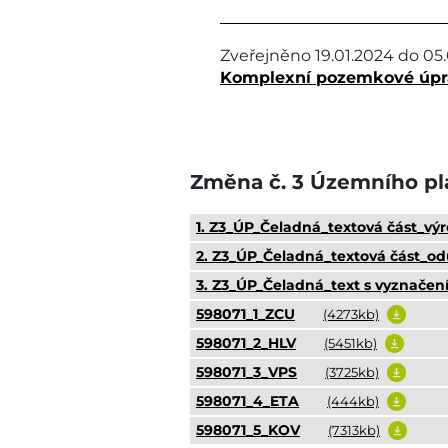
Zveřejněno
19.01.2024
do
05
Komplexní pozemkové úpra
Změna č. 3 Územního plá
1. Z3_ÚP_Čeladná_textová část_vý
2. Z3_ÚP_Čeladná_textová část_o
3. Z3_ÚP_Čeladná_text s vyznače
598071_1_ZCU
(4273kb)
598071_2_HLV
(5451kb)
598071_3_VPS
(3725kb)
598071_4_ETA
(444kb)
598071_5_KOV
(7313kb)