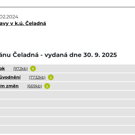
.02.2024
vy v k.ú. Čeladná
nu Čeladná - vydaná dne 30. 9. 2025
rok
(972kb)
důvodnění
(7732kb)
ním změn
(669kb)