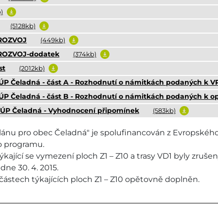
)
(5128kb)
 ROZVOJ
(449kb)
 ROZVOJ-dodatek
(374kb)
st
(2012kb)
 ÚP Čeladná - část A - Rozhodnutí o námitkách podaných k V
í ÚP Čeladná - část B - Rozhodnutí o námitkách podaných k
í ÚP Čeladná - Vyhodnocení připomínek
(583kb)
ánu pro obec Čeladná" je spolufinancován z Evropského 
o programu.
kající se vymezení ploch Z1 – Z10 a trasy VD1 byly zruš
dne 30. 4. 2015.
částech týkajících ploch Z1 – Z10 opětovně doplněn.