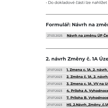
• Do dokladové části lze nahlíže
Formulář: Návrh na zm
Návrh na změnu ÚP Če
27.03.2025
2. návrh Změny č. 1A Úz
1. Zmena c. 1A_2. návr
27.07.2023
2. Změna č. 1A_2. návr
27.07.2023
3. Zmena c. 1A_VV na U
27.07.2023
4. Priloha A. Vyhodnoce
27.07.2023
7. Priloha B. Vyhodnoc
27.07.2023
HS_2.Návrh_Změny_č.1A
27.07.2023