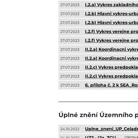
I.2.a) Vykres zakladnih
27.07.2023
I.2.b) Hlavni vykres-urb
27.07.2023
I.2.b) Hlavni vykres-ur
27.07.2023
I.2.f) Vykres verejne pr
27.07.2023
I.2.f) Vykres verejne p
27.07.2023
II.2.a) Koordinacni vykre
27.07.2023
II.2.a) Koordinacni vykr
27.07.2023
II.2.c) Vykres predpok
27.07.2023
II.2.c) Vykres predpok
27.07.2023
6. příloha č. 2 k SEA_R
27.07.2023
Úplné znění Územního p
Uplne_zneni_UP_Celad
24.10.2022
UZ2 - I2a_ZCU
(2501k
24.10.2022