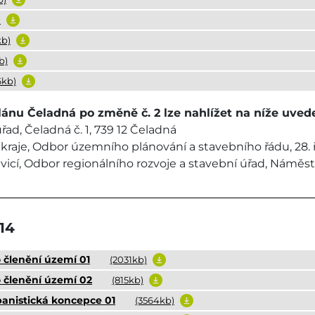
)
kb)
b)
6kb)
ánu Čeladná po změně č. 2 lze nahlížet na níže uved
ad, Čeladná č. 1, 739 12 Čeladná
raje, Odbor územního plánování a stavebního řádu, 28. ří
icí, Odbor regionálního rozvoje a stavební úřad, Náměstí 
14
o členění území 01
(2031kb)
o členění území 02
(815kb)
urbanistická koncepce 01
(3564kb)