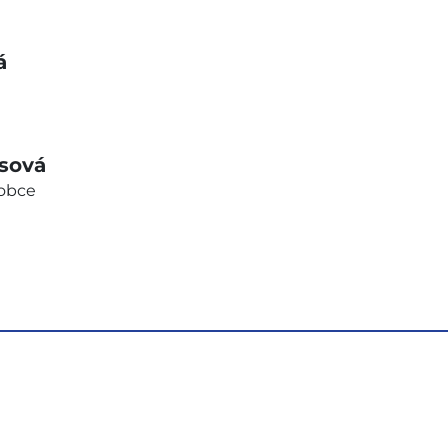
á
sová
 obce