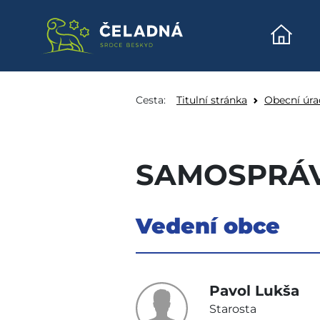
Úvodn
Samospráva - Obec Č
Přeskočit na obsah
Cesta:
Titulní stránka
Obecní úra
SAMOSPRÁ
Vedení obce
Pavol Lukša
Starosta