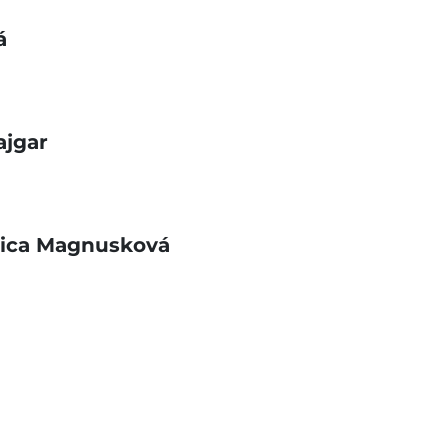
á
ajgar
bica Magnusková