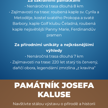
Za sakrálními památkami
• Nenáročná trasa dlouhá 8 km
• Zajímavosti na trase: roubená kaple sv. Cyrila a
Metoděje, kostel svatého Prokopa a svaté
Barbory, kaple Golf klubu Čeladná, roubená
kaple nejsvětější Panny Marie, Ferdinandův
pramen
Za přírodními unikáty a nejkrásnějšími
výhledy
• Nenáročná trasa dlouhá 7 km
• Zajímavosti na trase: 220 let starý tis červený,
daňčí obora, legendární zmrzlina „z kravína“
PAMÁTNÍK JOSEFA
KALUSE
Navštivte stálou výstavu o přírodě a historii