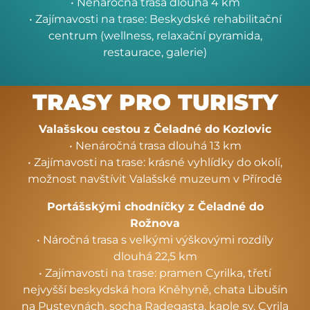
• Nenáročná trasa dlouhá 4 km
• Zajímavosti na trase: Beskydské rehabilitační
centrum (wellness, relaxační pyramida,
restaurace, galerie)
TRASY PRO TURISTY
Valašskou cestou z Čeladné do Kozlovic
• Nenáročná trasa dlouhá 13 km
• Zajímavosti na trase: krásné vyhlídky do okolí,
možnost navštívit Valašské muzeum v Přírodě
Portášskými chodníčky z Čeladné do
Rožnova
• Náročná trasa s velkými výškovými rozdíly
dlouhá 22,5 km
• Zajímavosti na trase: pramen Cyrilka, třetí
nejvyšší beskydská hora Kněhyně, chata Libušín
na Pustevnách, socha Radegasta, kaple sv. Cyrila