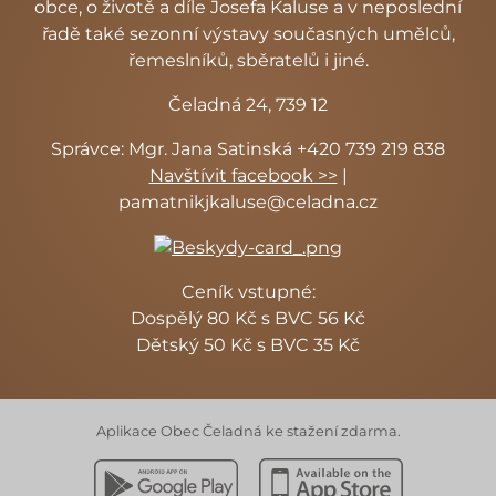
obce, o životě a díle Josefa Kaluse a v neposlední
řadě také sezonní výstavy současných umělců,
řemeslníků, sběratelů i jiné.
Čeladná 24, 739 12
Správce: Mgr. Jana Satinská +420 739 219 838
Navštívit facebook >>
|
pamatnikjkaluse@celadna.cz
Ceník vstupné:
Dospělý 80 Kč s BVC 56 Kč
Dětský 50 Kč s BVC 35 Kč
Aplikace Obec Čeladná ke stažení zdarma.
Stáhnout z Google Play
Stáhnout z Apple App 