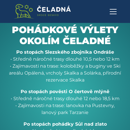
Výlety - Obec Čeladná
Přeskočit na obsah
POHÁDKOVÉ VÝLETY
OKOLÍM ČELADNÉ
Po stopách Slezského zbojníka Ondráše
• Středně náročné trasy dlouhé 10,5 nebo 12 km
• Zajímavosti na trase: koloběžky a buginy ve Ski
areálu Opálená, vrcholy Skalka a Solárka, přírodní
rezervace Skalka
Po stopách pověsti O čertově mlýně
• Středně náročné trasy dlouhé 12 nebo 18,5 km
• Zajímavosti na trase: lanovka na Pustevny,
lanový park Tarzanie
Po stopách pohádky Sůl nad zlato